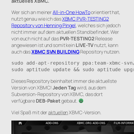
aktuelles XBMC.
Wer sich an meiner
All-in-One HowTo
orientiert hat,
nutzt genau wie ich das
XBMC PVR-TESTING2
Repository von Henning Pingel
, welches sich jedoch
nicht immer auf dem aktuellen Stand befindet. Wer
von euch nicht auf das
PVR-TESTING2
Release
angewiesen ist und somit kein
LIVE-TV
nutzt, kann
auch das
XBMC SVN BUILDING
Repository nutzen.
sudo add-apt-repository ppa:team-xbmc-svn/
sudo aptitude update && sudo aptitude upg
Dieses Repository beinhaltet immer die aktuellste
Version von XBMC!
Jeden Tag
wird, aus dem
Subversion-Repository von XBMC, das dort
verfügbare
DEB-Paket
gebaut.
Viel Spaß mit der
aktuellen
XBMC-Version.