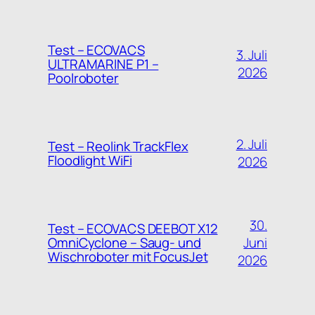
Test – ECOVACS
3. Juli
ULTRAMARINE P1 –
2026
Poolroboter
2. Juli
Test – Reolink TrackFlex
Floodlight WiFi
2026
30.
Test – ECOVACS DEEBOT X12
Juni
OmniCyclone – Saug- und
Wischroboter mit FocusJet
2026