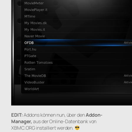
EDIT:
Addons können nun, über den
Addon-
Manager,
aus der Online-Datenbank von
XBMC.ORG installiert werden.