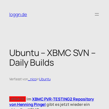
Zum
Inhalt
loggn.de
springen
Ubuntu – XBMC SVN –
Daily Builds
Verfasst von
_nico
in
Ubuntu
UPDATE:
Im
XBMC PVR-TESTING2 Repository
von Henning Pingel
gibt es jetzt wieder ein