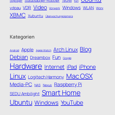
Staubsauger-Roboter
Teufel
SMplayer
tizi
Video
Windows
VDR
WLAN
vdpau
Vorwerk
Worx
XBMC
Xubuntu
Überwachungskamera
Kategorien
Blog
Arch Linux
Apple
Android
Apple Watch
Debian
Fun
Dreambox
Google
Hardware
Internet
iPhone
iPad
Linux
Mac OSX
Logitech Harmony
Media-PC
Raspberry Pi
NAS
Nexus
Smart Home
SEDU Ambilight
Ubuntu
Windows
YouTube